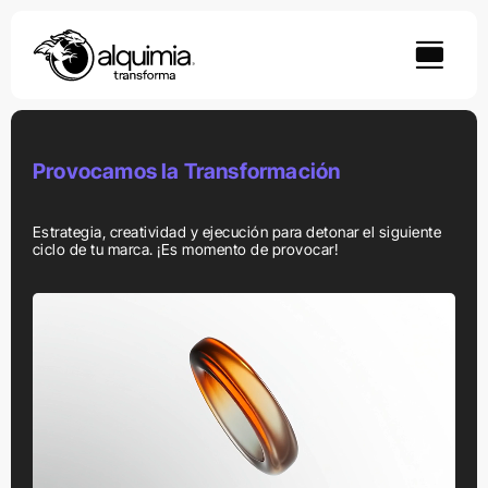
Skip
to
content
Provocamos la Transformación
Estrategia, creatividad y ejecución para detonar el siguiente
ciclo de tu marca. ¡Es momento de provocar!