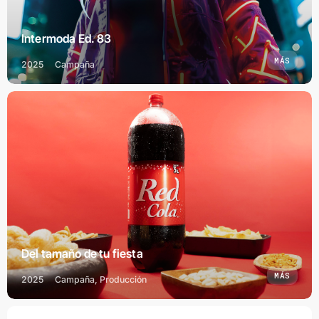
Intermoda Ed. 83
MÁS
2025
Campaña
Del tamaño de tu fiesta
MÁS
2025
Campaña, Producción