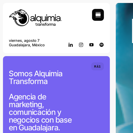
Skip
to
content
viernes, agosto 7
Guadalajara, México
MÁS
Somos Alquimia
Transforma
Agencia de
marketing,
comunicación y
negocios con base
en Guadalajara.