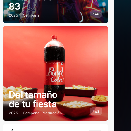
83
MÁS
2025
Campaña
Del tamaño
de tu fiesta
MÁS
2025
Campaña, Producción