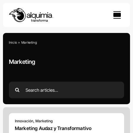
Skip
to
content
Inicio
»
Marketing
Marketing
Search
for:
Innovación
,
Marketing
Marketing Audaz y Transformativo